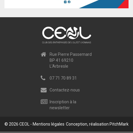
Rue Pierre Passemard
BP 41 69210
L'Arbresle
07 71 70 89 31
Contactez-nous
Inscription à la
newsletter
© 2026 CEOL -
Mentions légales
Conception, réalisation
PitchMark