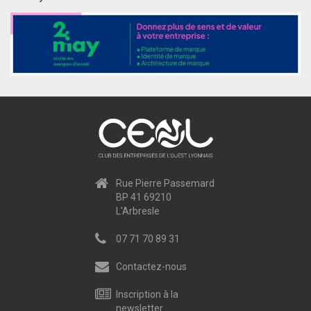
Rue Pierre Passemard
BP 41 69210
L'Arbresle
07 71 70 89 31
Contactez-nous
Inscription à la
newsletter