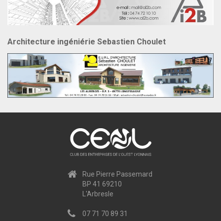
Architecture ingéniérie Sebastien Choulet
Rue Pierre Passemard
BP 41 69210
L'Arbresle
07 71 70 89 31